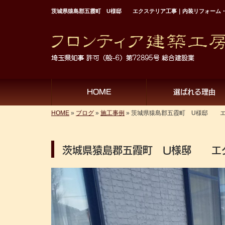
茨城県猿島郡五霞町 U様邸 エクステリア工事｜内装リフォーム・
HOME
選ばれる理由
HOME
»
ブログ
»
施工事例
»
茨城県猿島郡五霞町 U様邸 エ
茨城県猿島郡五霞町 U様邸 エ