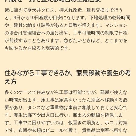
床に加えて壁天井クロス、押入れ改造、建具交換まで行う
と、4日から10日程度が目安になります。下地処理の乾燥時間
や、建具の納まり調整があると日数が増えます。マンション
の場合は管理組合への届け出や、工事可能時間の制限で日程
が前後することもあります。急ぎたいときほど、どこまでを
今回やるかを絞ると現実的です。
住みながら工事できるか、家具移動や養生の考
え方
多くのケースで住みながら工事は可能ですが、部屋が使えな
い時間が出ます。床工事は家具をいったん別室へ移動する必
要があり、タンスなど重量物は事前に相談しておくと安心で
す。養生は廊下や出入口に行い、搬出入の動線を確保しま
す。工事中に困りやすいのは、仮置きの場所と、ホコリ対策
です。布団や衣類はビニールで覆う、貴重品は別室へ移すな